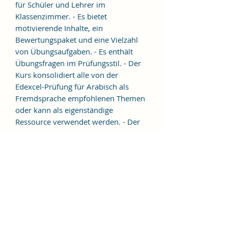
für Schüler und Lehrer im
Klassenzimmer. - Es bietet
motivierende Inhalte, ein
Bewertungspaket und eine Vielzahl
von Übungsaufgaben. - Es enthält
Übungsfragen im Prüfungsstil. - Der
Kurs konsolidiert alle von der
Edexcel-Prüfung für Arabisch als
Fremdsprache empfohlenen Themen
oder kann als eigenständige
Ressource verwendet werden. - Der
Kurs entwickelt Hör-, Sprech-, Lese-
und Schreibfähigkeiten und
konzentriert sich auf Grammatik und
Übersetzung. Dieses Buch enthält
keine CD. Die Audiodateien können
kostenlos von Azhary.org
heruntergeladen werden.