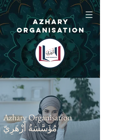
AZHARY
ORGANISATION
Azhary
Azhary Organisation
Organisation
مُؤَسَّسَةُ أَزْهَرِيّ