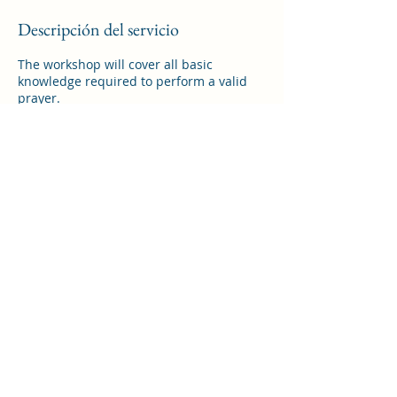
i
z
Descripción del servicio
a
d
The workshop will cover all basic
o
knowledge required to perform a valid
prayer.
Datos de contacto
21 Mayford Grove, Birmingham, UK