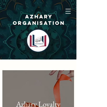
AZHARY
ORGANISATION
Organisation
Azary
Azhary Loyalty