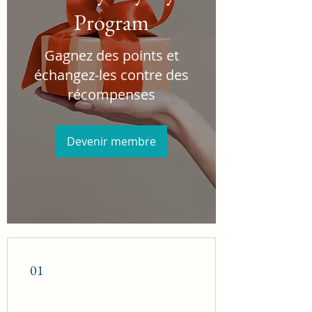
مُـــؤسَّــسَــــةُ أزهَــــــــــــــرِي
Program
Gagnez des points et
échangez-les contre des
récompenses
Devenir membre
01